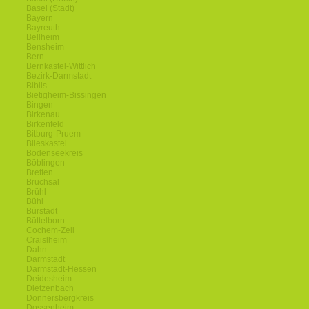
Basel (Stadt)
Bayern
Bayreuth
Bellheim
Bensheim
Bern
Bernkastel-Wittlich
Bezirk-Darmstadt
Biblis
Bietigheim-Bissingen
Bingen
Birkenau
Birkenfeld
Bitburg-Pruem
Blieskastel
Bodenseekreis
Böblingen
Bretten
Bruchsal
Brühl
Bühl
Bürstadt
Büttelborn
Cochem-Zell
Craislheim
Dahn
Darmstadt
Darmstadt-Hessen
Deidesheim
Dietzenbach
Donnersbergkreis
Dossenheim