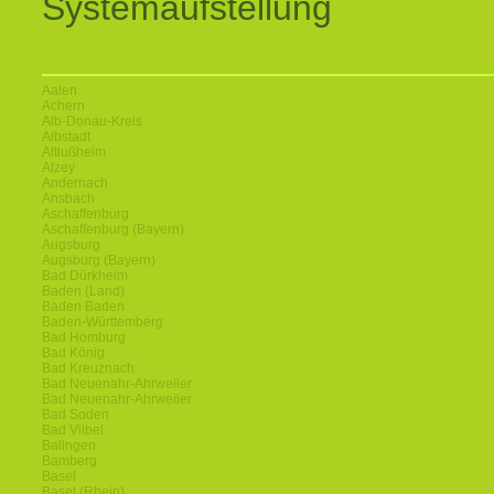
Systemaufstellung
Aalen
Achern
Alb-Donau-Kreis
Albstadt
Altlußheim
Alzey
Andernach
Ansbach
Aschaffenburg
Aschaffenburg (Bayern)
Augsburg
Augsburg (Bayern)
Bad Dürkheim
Baden (Land)
Baden Baden
Baden-Württemberg
Bad Homburg
Bad König
Bad Kreuznach
Bad Neuenahr-Ahrweiler
Bad Neuenahr-Ahrweiler
Bad Soden
Bad Vilbel
Balingen
Bamberg
Basel
Basel (Rhein)