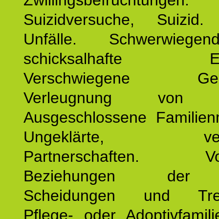
Zwillingsbefruchtungen. 
Suizidversuche, Suizid
Unfälle. Schwerwiege
schicksalhafte Erei
Verschwiegene Gesch
Verleugnung von K
Ausgeschlossene Familienm
Ungeklärte, verg
Partnerschaften. Vor
Beziehungen der E
Scheidungen und Tren
Pflege- oder Adoptivfamili