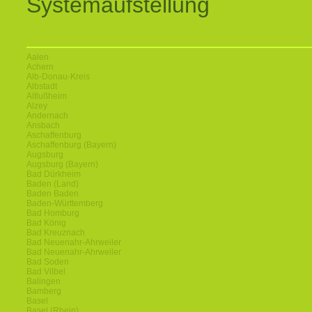
Systemaufstellung
Aalen
Achern
Alb-Donau-Kreis
Albstadt
Altlußheim
Alzey
Andernach
Ansbach
Aschaffenburg
Aschaffenburg (Bayern)
Augsburg
Augsburg (Bayern)
Bad Dürkheim
Baden (Land)
Baden Baden
Baden-Württemberg
Bad Homburg
Bad König
Bad Kreuznach
Bad Neuenahr-Ahrweiler
Bad Neuenahr-Ahrweiler
Bad Soden
Bad Vilbel
Balingen
Bamberg
Basel
Basel (Rhein)