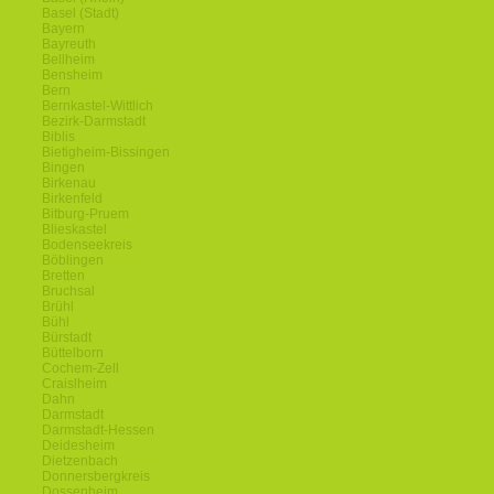
Basel (Stadt)
Bayern
Bayreuth
Bellheim
Bensheim
Bern
Bernkastel-Wittlich
Bezirk-Darmstadt
Biblis
Bietigheim-Bissingen
Bingen
Birkenau
Birkenfeld
Bitburg-Pruem
Blieskastel
Bodenseekreis
Böblingen
Bretten
Bruchsal
Brühl
Bühl
Bürstadt
Büttelborn
Cochem-Zell
Craislheim
Dahn
Darmstadt
Darmstadt-Hessen
Deidesheim
Dietzenbach
Donnersbergkreis
Dossenheim