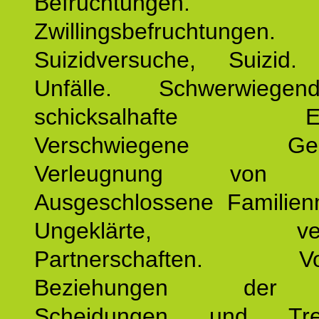
Befruchtungen.
Zwillingsbefruchtungen. 
Suizidversuche, Suizid
Unfälle. Schwerwiege
schicksalhafte Erei
Verschwiegene Gesch
Verleugnung von K
Ausgeschlossene Familienm
Ungeklärte, verg
Partnerschaften. Vor
Beziehungen der E
Scheidungen und Tren