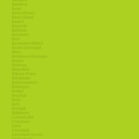
Balingen
Bamberg
Basel
Basel (Rhein)
Basel (Stadt)
Bayern
Bayreuth
Bellheim
Bensheim
Bern
Bernkastel-Wittlich
Bezirk-Darmstadt
Biblis
Bietigheim-Bissingen
Bingen
Birkenau
Birkenfeld
Bitburg-Pruem
Blieskastel
Bodenseekreis
Böblingen
Bretten
Bruchsal
Brühl
Bühl
Bürstadt
Büttelborn
Cochem-Zell
Craislheim
Dahn
Darmstadt
Darmstadt-Hessen