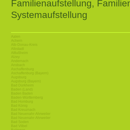
Familienaufstellung, Familien
Systemaufstellung
Aalen
Achern
Alb-Donau-Kreis
Albstadt
Altlußheim
Alzey
Andernach
Ansbach
Aschaffenburg
Aschaffenburg (Bayern)
Augsburg
Augsburg (Bayern)
Bad Dürkheim
Baden (Land)
Baden Baden
Baden-Württemberg
Bad Homburg
Bad König
Bad Kreuznach
Bad Neuenahr-Ahrweiler
Bad Neuenahr-Ahrweiler
Bad Soden
Bad Vilbel